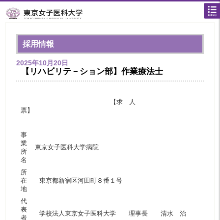
採用情報
2025年10月20日
【リハビリテ－ション部】作業療法士
【求 人
票】
事
業
東京女子医科大学病院
所
名
所
在
東京都新宿区河田町８番１号
地
代
表
学校法人東京女子医科大学 理事長 清水 治
者