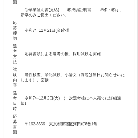
類
④卒業証明書(見込) ⑤成績証明書 ※④・⑤は、
新卒のみご提出ください。
応
募
令和7年11月21日(金)必着
締
切
選
考
応募書類による選考の後、採用試験を実施
方
法
試
験
適性検査、筆記試験、小論文（課題は当日お知らせいた
内
します）、面接
容
選
考
令和7年12月2日(火) (一次選考後に本人宛てに詳細通
日
知)
時
応
募
〒162-8666 東京都新宿区河田町8番1号
書
類