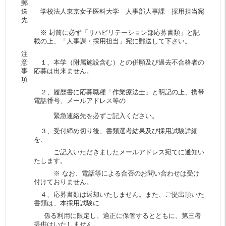
郵
送
学校法人東京女子医科大学 人事部人事課 採用担当宛
先
※ 封筒に必ず「リハビリテーション部応募書類」と記
載の上、「人事課・採用担当」宛に郵送して下さい。
注
意
１、本学（附属施設含む）との併願及び過去不合格者の
事
応募は出来ません。
項
２、履歴書に応募職種「作業療法士」と明記の上、携帯
電話番号、メールアドレス等の
緊急連絡先を必ずご記入ください。
３、受付締め切り後、書類選考結果及び採用試験詳細
を、
ご記入いただきましたメールアドレス宛てに通知い
たします。
※ なお、電話等による合否のお問い合わせは受け
付けておりません。
４、応募書類は返却いたしません。また、ご提出頂いた
書類は、本採用試験に
係る利用に限定し、適正に保管するとともに、第三者
提供はいたしません。