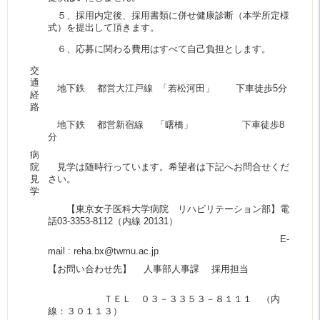
５、採用内定後、採用書類に併せ健康診断（本学所定様
式）を提出して頂きます。
６、応募に関わる費用はすべて自己負担とします。
交
通
地下鉄 都営大江戸線 「若松河田」 下車徒歩5分
経
路
地下鉄 都営新宿線 「曙橋」 下車徒歩8
分
病
院
見学は随時行っています。希望者は下記へお問合せくだ
見
さい。
学
【東京女子医科大学病院 リハビリテーション部】電
話03-3353-8112（内線 20131）
E-
mail : reha.bx@twmu.ac.jp
【お問い合わせ先】 人事部人事課 採用担当
ＴＥＬ ０３－３３５３－８１１１ （内
線：３０１１３）