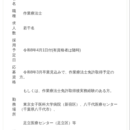
名
職
作業療法士
種
求
人
若干名
数
採
用
予
令和8年4月1日付(有資格者は随時)
定
日
応
募
令和8年3月卒業見込みで、作業療法士免許取得予定の
資
方。
格
もしくは、作業療法士免許取得後実務経験のある方。
勤
務
東京女子医科大学病院（新宿区）、八千代医療センター
場
（千葉県八千代市）、
所
足立医療センター（足立区）等