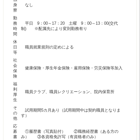
身
なし
寮
勤
務
平日 9：00～17：20 土曜 9：00～13：00(交代
時
制) ※配属先により変則勤務有り
間
休
日
職員就業規則の定めによる
等
社
会
健康保険・厚生年金保険・雇用保険・労災保険等加入
保
険
福
利
職員クラブ、職員レクリエーション、院内保育所
厚
生
そ
試用期間5カ月あり（試用期間中は契約職員となりま
の
す）
他
応
募
①履歴書（写真貼付） ②職務経歴書（ある方の
書
み） ③各資格免許写（有資格者のみ）