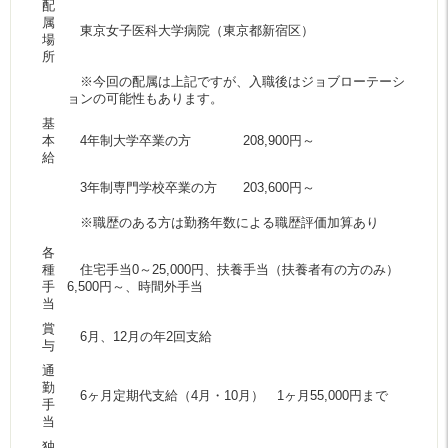
配
属
東京女子医科大学病院（東京都新宿区）
場
所
※今回の配属は上記ですが、入職後はジョブローテーシ
ョンの可能性もあります。
基
本
4年制大学卒業の方 208,900円～
給
3年制専門学校卒業の方 203,600円～
※職歴のある方は勤務年数による職歴評価加算あり
各
種
住宅手当0～25,000円、扶養手当（扶養者有の方のみ）
手
6,500円～、時間外手当
当
賞
6月、12月の年2回支給
与
通
勤
6ヶ月定期代支給（4月・10月） 1ヶ月55,000円まで
手
当
独