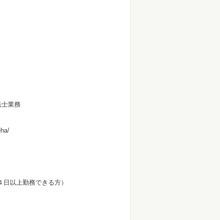
法士業務
ha/
４日以上勤務できる方）