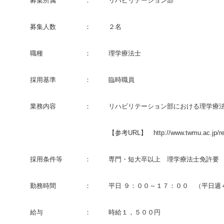
募集所属
：
リハビリテーション部
募集人数
：
２名
職種
：
理学療法士
採用基準
：
臨時職員
業務内容
：
リハビリテーション部における理学療
【参考URL】 http://www.twmu.ac.jp/re
採用条件等
：
専門・短大卒以上 理学療法士免許要
勤務時間
：
平日 ９：００～１７：００ （平日週
給与
：
時給１，５００円