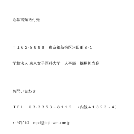
応募書類送付先
〒１６２-８６６６ 東京都新宿区河田町８-１
学校法人 東京女子医科大学 人事部 採用担当宛
お問い合わせ
ＴＥＬ ０３-３３５３－８１１２ （内線４１３２３～４）
ﾒｰﾙｱﾄﾞﾚｽ mpd@jinji.twmu.ac.jp