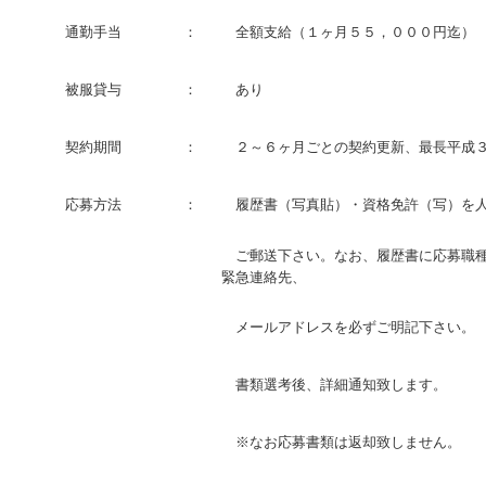
通勤手当
：
全額支給（１ヶ月５５，０００円迄）
被服貸与
：
あり
契約期間
：
２～６ヶ月ごとの契約更新、最長平成３
応募方法
：
履歴書（写真貼）・資格免許（写）を人
ご郵送下さい。なお、履歴書に応募職種
緊急連絡先、
メールアドレスを必ずご明記下さい。
書類選考後、詳細通知致します。
※なお応募書類は返却致しません。