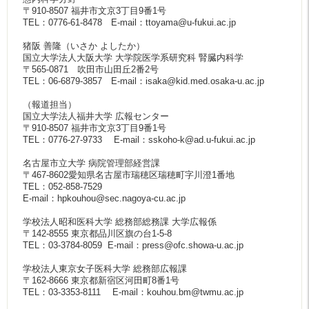
〒910-8507 福井市文京3丁目9番1号
TEL：0776-61-8478 E-mail：ttoyama@u-fukui.ac.jp
猪阪 善隆（いさか よしたか）
国立大学法人大阪大学 大学院医学系研究科 腎臓内科学
〒565-0871 吹田市山田丘2番2号
TEL：06-6879-3857 E-mail：isaka@kid.med.osaka-u.ac.jp
（報道担当）
国立大学法人福井大学 広報センター
〒910-8507 福井市文京3丁目9番1号
TEL：0776-27-9733 E-mail：sskoho-k@ad.u-fukui.ac.jp
名古屋市立大学 病院管理部経営課
〒467-8602愛知県名古屋市瑞穂区瑞穂町字川澄1番地
TEL：052-858-7529
E-mail：hpkouhou@sec.nagoya-cu.ac.jp
学校法人昭和医科大学 総務部総務課 大学広報係
〒142-8555 東京都品川区旗の台1-5-8
TEL：03-3784-8059 E-mail：press@ofc.showa-u.ac.jp
学校法人東京女子医科大学 総務部広報課
〒162-8666 東京都新宿区河田町8番1号
TEL：03-3353-8111 E-mail：kouhou.bm@twmu.ac.jp