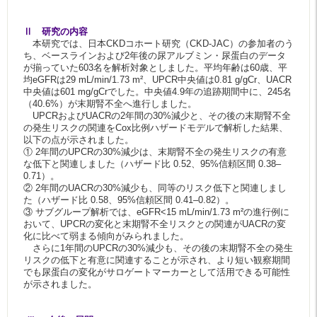
Ⅱ 研究の内容
本研究では、日本CKDコホート研究（CKD-JAC）の参加者のう
ち、ベースラインおよび2年後の尿アルブミン・尿蛋白のデータ
が揃っていた603名を解析対象としました。平均年齢は60歳、平
均eGFRは29 mL/min/1.73 m²、UPCR中央値は0.81 g/gCr、UACR
中央値は601 mg/gCrでした。中央値4.9年の追跡期間中に、245名
（40.6%）が末期腎不全へ進行しました。
UPCRおよびUACRの2年間の30%減少と、その後の末期腎不全
の発生リスクの関連をCox比例ハザードモデルで解析した結果、
以下の点が示されました。
① 2年間のUPCRの30%減少は、末期腎不全の発生リスクの有意
な低下と関連しました（ハザード比 0.52、95%信頼区間 0.38–
0.71）。
② 2年間のUACRの30%減少も、同等のリスク低下と関連しまし
た（ハザード比 0.58、95%信頼区間 0.41–0.82）。
③ サブグループ解析では、eGFR<15 mL/min/1.73 m²の進行例に
おいて、UPCRの変化と末期腎不全リスクとの関連がUACRの変
化に比べて弱まる傾向がみられました。
さらに1年間のUPCRの30%減少も、その後の末期腎不全の発生
リスクの低下と有意に関連することが示され、より短い観察期間
でも尿蛋白の変化がサロゲートマーカーとして活用できる可能性
が示されました。