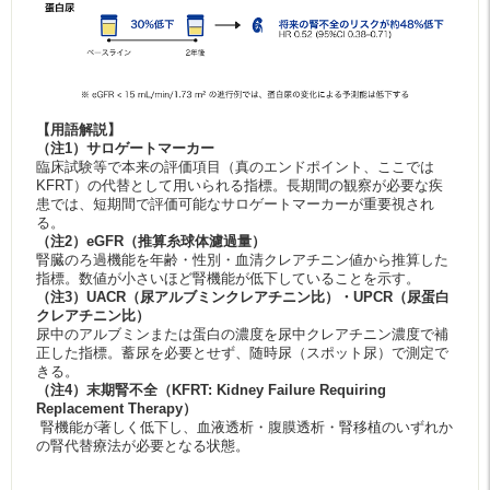
【用語解説】
（注1）サロゲートマーカー
臨床試験等で本来の評価項目（真のエンドポイント、ここでは
KFRT）の代替として用いられる指標。長期間の観察が必要な疾
患では、短期間で評価可能なサロゲートマーカーが重要視され
る。
（注2）eGFR（推算糸球体濾過量）
腎臓のろ過機能を年齢・性別・血清クレアチニン値から推算した
指標。数値が小さいほど腎機能が低下していることを示す。
（注3）UACR（尿アルブミンクレアチニン比）・UPCR（尿蛋白
クレアチニン比）
尿中のアルブミンまたは蛋白の濃度を尿中クレアチニン濃度で補
正した指標。蓄尿を必要とせず、随時尿（スポット尿）で測定で
きる。
（注4）末期腎不全（KFRT: Kidney Failure Requiring
Replacement Therapy）
腎機能が著しく低下し、血液透析・腹膜透析・腎移植のいずれか
の腎代替療法が必要となる状態。