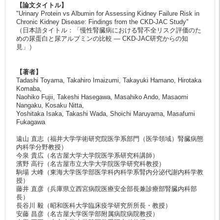
【論文タイトル】
"Urinary Protein vs Albumin for Assessing Kidney Failure Risk in
Chronic Kidney Disease: Findings from the CKD-JAC Study"
（日本語タイトル：「慢性腎臓病における腎不全リスク評価のた
めの尿蛋白と尿アルブミンの比較 ― CKD-JAC研究からの知
見」）
【著者】
Tadashi Toyama, Takahiro Imaizumi, Takayuki Hamano, Hirotaka
Komaba,
Naohiko Fujii, Takeshi Hasegawa, Masahiko Ando, Masaomi
Nangaku, Kosaku Nitta,
Yoshitaka Isaka, Takashi Wada, Shoichi Maruyama, Masafumi
Fukagawa
遠山 直志（福井大学学術研究院医学系部門（医学領域）腎臓病態
内科学分野教授）
今泉 貴広（名古屋大学大学院医学系研究科講師）
濱野 高行（名古屋市立大学大学院医学研究科教授）
駒場 大峰（東海大学医学部医学科内科学系腎内分泌代謝内科学教
授）
藤井 直彦（兵庫県立西宮病院医療安全部長兼診療部腎臓内科部
長）
長谷川 毅（昭和医科大学臨床疫学研究所所長・教授）
安藤 昌彦（名古屋大学医学部附属病院病院教授）