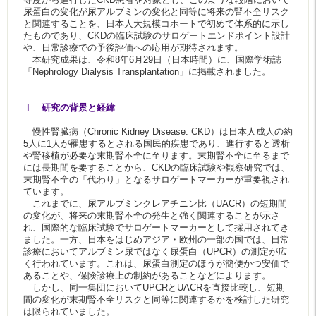
尿蛋白の変化が尿アルブミンの変化と同等に将来の腎不全リスク
と関連することを、日本人大規模コホートで初めて体系的に示し
たものであり、CKDの臨床試験のサロゲートエンドポイント設計
や、日常診療での予後評価への応用が期待されます。
本研究成果は、令和8年6月29日（日本時間）に、国際学術誌
「Nephrology Dialysis Transplantation」に掲載されました。
Ⅰ 研究の背景と経緯
慢性腎臓病（Chronic Kidney Disease: CKD）は日本人成人の約
5人に1人が罹患するとされる国民的疾患であり、進行すると透析
や腎移植が必要な末期腎不全に至ります。末期腎不全に至るまで
には長期間を要することから、CKDの臨床試験や観察研究では、
末期腎不全の「代わり」となるサロゲートマーカーが重要視され
ています。
これまでに、尿アルブミンクレアチニン比（UACR）の短期間
の変化が、将来の末期腎不全の発生と強く関連することが示さ
れ、国際的な臨床試験でサロゲートマーカーとして採用されてき
ました。一方、日本をはじめアジア・欧州の一部の国では、日常
診療においてアルブミン尿ではなく尿蛋白（UPCR）の測定が広
く行われています。これは、尿蛋白測定のほうが簡便かつ安価で
あることや、保険診療上の制約があることなどによります。
しかし、同一集団においてUPCRとUACRを直接比較し、短期
間の変化が末期腎不全リスクと同等に関連するかを検討した研究
は限られていました。