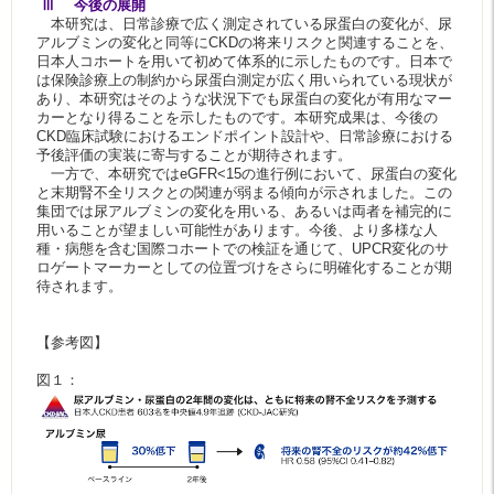
Ⅲ 今後の展開
本研究は、日常診療で広く測定されている尿蛋白の変化が、尿
アルブミンの変化と同等にCKDの将来リスクと関連することを、
日本人コホートを用いて初めて体系的に示したものです。日本で
は保険診療上の制約から尿蛋白測定が広く用いられている現状が
あり、本研究はそのような状況下でも尿蛋白の変化が有用なマー
カーとなり得ることを示したものです。本研究成果は、今後の
CKD臨床試験におけるエンドポイント設計や、日常診療における
予後評価の実装に寄与することが期待されます。
一方で、本研究ではeGFR<15の進行例において、尿蛋白の変化
と末期腎不全リスクとの関連が弱まる傾向が示されました。この
集団では尿アルブミンの変化を用いる、あるいは両者を補完的に
用いることが望ましい可能性があります。今後、より多様な人
種・病態を含む国際コホートでの検証を通じて、UPCR変化のサ
ロゲートマーカーとしての位置づけをさらに明確化することが期
待されます。
【参考図】
図１：