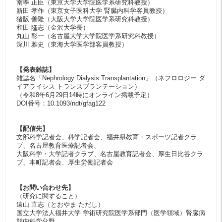
南學 正臣（東京大学大学院医学系研究科教授）
新田 孝作（東京女子医科大学 腎臓内科学客員教授）
猪阪 善隆（大阪大学大学院医学系研究科教授）
和田 隆志（金沢大学長）
丸山 彰一（名古屋大学大学院医学系研究科教授）
深川 雅史（東海大学医学部客員教授）
【発表雑誌】
雑誌名「Nephrology Dialysis Transplantation」（ネフロロジー ダ
イアライシス トランスプランテーション）
（令和8年6月29日14時にオンライン掲載予定）
DOI番号：10.1093/ndt/gfag122
【配信先】
文部科学記者会、科学記者会、福井県教育・スポーツ記者クラ
ブ、名古屋教育医療記者会、
大阪科学・大学記者クラブ、名古屋教育記者会、厚生日比谷クラ
ブ、本町記者会、厚生労働記者会
【お問い合わせ先】
（研究に関すること）
遠山 直志（とおやま ただし）
国立大学法人福井大学 学術研究院医学系部門（医学領域）腎臓病
態内科学分野