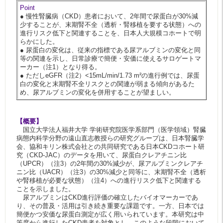
Point
●
慢性腎臓病（CKD）患者において、2年間で尿蛋白が30%減
少することが、末期腎不全（透析・腎移植を要する状態）への
進行リスク低下と関連することを、日本人大規模コホートで明
らかにした。
●
尿蛋白の変化は、従来の指標である尿アルブミンの変化と同
等の関連を示し、日常診療で簡便・安価に使えるサロゲートマ
ーカー（注1）となり得る。
●
ただしeGFR（注2）<15mL/min/1.73 m²の進行例では、尿蛋
白の変化と末期腎不全リスクとの関連が弱まる傾向があるた
め、尿アルブミンの変化を併用することが望ましい。
【概要】
国立大学法人福井大学 学術研究院医学系部門（医学領域）腎臓
病態内科学分野の遠山直志教授らの研究グループは、日本腎臓学
会、協和キリン株式会社との共同研究である日本CKDコホート研
究（CKD-JAC）のデータを用いて、尿蛋白クレアチニン比
（UPCR）（注3）の2年間の30%減少が、尿アルブミンクレアチ
ニン比（UACR）（注3）の30%減少と同等に、末期腎不全（透析
や腎移植が必要な状態）（注4）への進行リスク低下と関連する
ことを示しました。
尿アルブミンはCKD進行評価の確立したバイオマーカーであ
り、その普及・活用は引き続き重要な課題です。一方、日本では
簡便かつ安価な尿蛋白測定が広く用いられています。本研究は中
等度から進行したCKD患者を対象とし、このような段階において