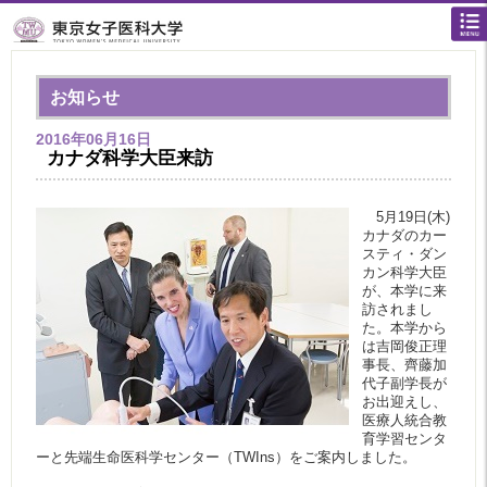
お知らせ
2016年06月16日
カナダ科学大臣来訪
5月19日(木)
カナダのカー
スティ・ダン
カン科学大臣
が、本学に来
訪されまし
た。本学から
は吉岡俊正理
事長、齊藤加
代子副学長が
お出迎えし、
医療人統合教
育学習センタ
ーと先端生命医科学センター（TWIns）をご案内しました。