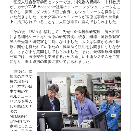
医療人統合教育学習センターでは、消化器内視鏡科 中村教授
が、カナダCAE Healthcare社製のトレーニングシュミレータをご
紹介し、実際にダンカン大臣ご自身にもシュミレータを操作して
いただきました。カナダ製のシュミレータが医療従事者の技量向
上に活用されていることを、大臣は非常に喜んでおられました。
その後、TWInsに移動して、先端生命医科学研究所 清水所長
による細胞シート再生医療の研究説明に続き、組織・臓器作製室
等の最先端の研究室をご覧になりました。大臣は以前から再生医
療に関心を持たれているため、興味深く説明をお聞きになりなが
ら、さまざまな質問をしておられました。また、先端医療機器開
発室では、医療安全を支援するための新しい手術システムをご覧
になり、医工連携の進歩に驚いておられました。
最後に、参
加者の意見交
換の場を設
け、本学が日
本で初めて
PBLテュート
リアルを導入
した際にカナ
ダの
McMaster
Universityを
参考にしたこ