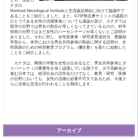
とや、現在カ
ナダの
Montreal Neurological Instituteと交流協定締結に向けて協議中で
あることをご紹介しました。また、G7伊勢志摩サミットの議題の
ひとつである女性の活躍推進についても議論が及び、カナダでは
医学の分野では男女の割合が等しくなってきているものの、科学
技術の分野ではまだ女性のパーセンテージが高くないとご説明が
ありました。それに対し、女性医療者・研究者育成担当 齋藤副
学長から、本学における男女共同参画の取組に関する説明や、女
性医師のための特別教育プログラム（彌生塾）を新たに始動した
ことをご紹介しました。
カナダは、閣僚の半数を女性が占めるなど、男女共同参画とダ
イバーシティの重要性を強く認識している国です。少子高齢化が
進む日本では、経済社会の活性化だけでなく、教育・研究・医療
の分野においても、女性の活躍が必要不可欠であるため、今後さ
らに活発な交流が行われることを期待します。
アーカイブ