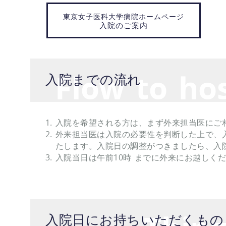
東京女子医科大学病院ホームページ
入院のご案内
Flow to hos
入院までの流れ
入院を希望される方は、まず外来担当医にご
外来担当医は入院の必要性を判断した上で、
たします。入院日の調整がつきましたら、入
入院当日は午前10時 までに外来にお越しく
入院日にお持ちいただくもの