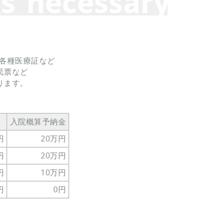
s necessary
と各種医療証など
民票など
ります。
）
入院概算予納金
円
20万円
円
20万円
円
10万円
円
0円