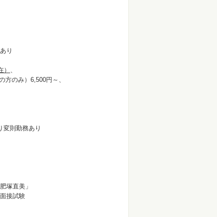
あり
現在）
、
のみ）6,500円～、
より変則勤務あり
肥塚直美」
面接試験