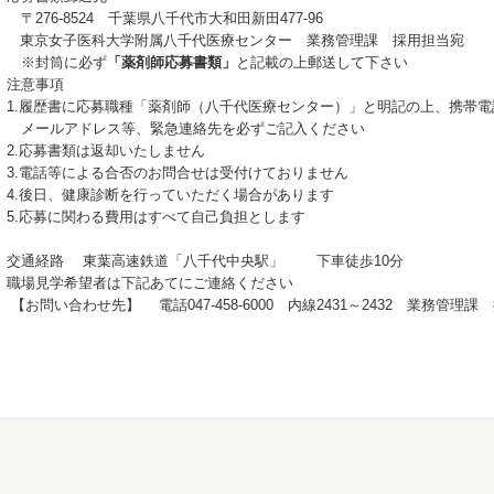
〒276-8524 千葉県八千代市大和田新田477-96
東京女子医科大学附属八千代医療センター 業務管理課 採用担当宛
※封筒に必ず
「薬剤師応募書類」
と記載の上郵送して下さい
注意事項
1.履歴書に応募職種「薬剤師（八千代医療センター）」と明記の上、携帯電
メールアドレス等、緊急連絡先を必ずご記入ください
2.応募書類は返却いたしません
3.電話等による合否のお問合せは受付けておりません
4.後日、健康診断を行っていただく場合があります
5.応募に関わる費用はすべて自己負担とします
交通経路 東葉高速鉄道「八千代中央駅」 下車徒歩10分
職場見学希望者は下記あてにご連絡ください
【お問い合わせ先】 電話047-458-6000 内線2431～2432 業務管理課