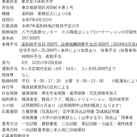
事業所名 東京女子医科大学
所在地 東京都新宿区河田町８番１号
職種 薬剤師 業務拡大により5名
採用日 令和7年4月1日付
応募資格 令和7年薬剤師免許取得予定の方
勤務場所 八千代医療センター ※入職後はジョブローテーションの可能性
基本給 207,500円
各種手当
薬剤師手当15,000円、診療報酬調整手当10,600円（2024年6月
住宅手当0～25,000円＋条件により加算あり、扶養手当（扶養者有の方
時間外手当、夜勤手当
賞与 6月、12月の年2回支給
通勤手当 6ヶ月定期代支給（4月・10月） 1ヶ月55,000円まで
独身寮 なし
勤務時間 平日 9：00～17：20 土曜 9：00～13：00 ※配属先に
休日等 職員就業規則の定めによる
社会保険 健康保険・厚生年金保険・雇用保険・労災保険等加入
福利厚生 職員食堂、職員クラブ、職員レクリエーション、院内保育所
その他 試用期間5カ月あり（試用期間中は契約職員となります）
応募書類 ①履歴書（写真貼付） ②卒業見込証明書 ③成績証明書
④推薦書（大学の担当教授もしくは準ずる方）宛名は「理事長 
選考方法 一次試験…書類審査 二次試験…筆記試験・小論文・適性検査・
選考日時 一次試験選考後に本人宛に詳細通知
応募書類郵送先